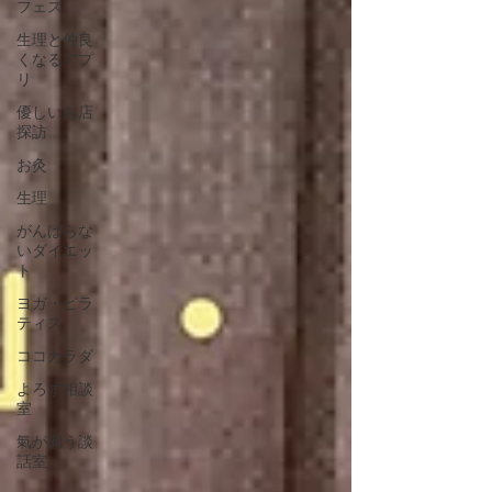
フェス
生理と仲良
くなるアプ
リ
優しいお店
探訪
お灸
生理
がんばらな
いダイエッ
ト
ヨガ・ピラ
ティス
ココカラダ
よろず相談
室
氣が調う談
話室