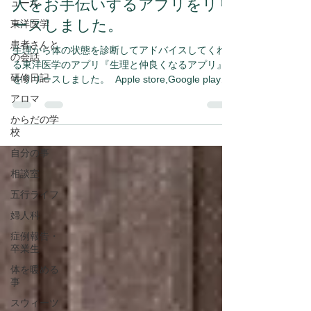
人をお手伝いするアプリをリリ
ュール
ースしました。
東洋医学
患者さんと
生理から体の状態を診断してアドバイスしてくれ
の会話
る東洋医学のアプリ『生理と仲良くなるアプリ』
研修日記
をリリースしました。 ⁡ Apple store,Google playで
購入、ダウンロードできます。 ⁡ このアプリは、生
アロマ
理痛や生理周期など、どんな生理だったのか、ど
からだの学
んな食生活だったの...
校
自分の事
相談室
五行ライフ
婦人科
症例報告・
卒業生
体を暖める
事
スウィーツ