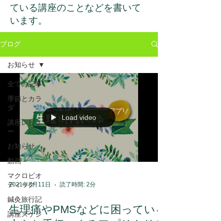
ている講座のことなどを書いて
います。
ブログ
お知らせ
全ての記事
季節とカラ
ダ
Load video
講座レビュ
ー
お知らせ
動画
マクロビオ
ティック
2021年8月11日
読了時間: 2分
鍼灸旅行記
生理痛やPMSなどに困っている
講座スケジ