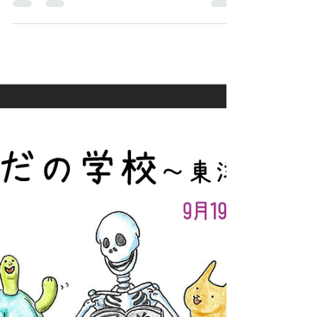
６月２２日に講座「五行ライフ～夏編2021」を開
催します。 ＊zoomでリアルタイムの受講と後日動
画での受講の２つの方法で受講できます。 今回の
夏編は【火】のエネルギーと夏の優しい暮らし方
の話をします。 【火】のエネルギーあふれる夏
は、1年で一番太陽が元気で、地上は明るく暑...