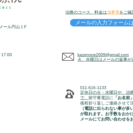
治療のコース、料金は
コチラ
をご確
メールの入力フォーム
ラメール円山１F
7:00
kazenone2009@gmail.com
火、水曜日はメールの返事が
011-616-1133
定休日の火・水曜日や、治
で、
留守番電話に
「お名前
​後程折り返しご連絡させて
（電話に出られない事が多
が取れます。お手数をおか
メールにてお問い合わせを