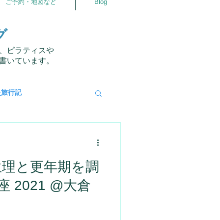
ご予約・地図など
Blog
グ
、ピラティスや
書いています。
灸旅行記
自分の事
相談室
生理と更年期を調
仲良くなるアプリ
 2021 @大倉
ラダ
よろず相談室