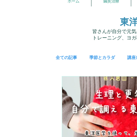
ホーム
鍼灸治療
東
皆さんが自分で元気
トレーニング、ヨガ
全ての記事
季節とカラダ
講座
講座スケジュール
東洋医学
五行ライフ
婦人科
症例
優しいお店探訪
お灸
生