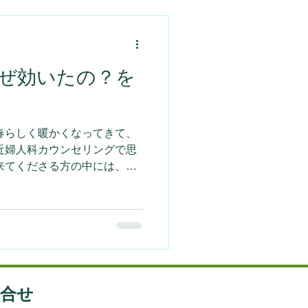
ぜ効いたの？を
春らしく暖かくなってきて、
近婦人科カウンセリングで思
来てくださる方の中には、人
て色々な方法（食事制限、健
いらっしゃいます。...
問合せ