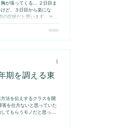
胸が張ってくる… ２日目ま
るけど、３日目から楽にな
MSの症状だと思います。そし
、体質なんだって思っている
年期を調える東
活方法を伝えするクラスを開
治してもらうモノだと思って
が、自分で調えることが出来