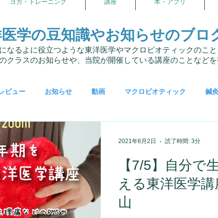
ヨガ・トレーニング
講座
本・アプリ
洋医学の豆知識やお知らせのブロ
になるよに役立つような東洋医学やマクロビオティックのこと
のクラスのお知らせや、当院が開催している講座のことなどを
レビュー
お知らせ
動画
マクロビオティック
鍼
患者さんとの会話
研修日記
アロマ
からだの学校
2021年6月2日
読了時間: 3分
【7/5】自分で
報告・卒業生
体を暖める事
スウィーツフェス
生理と
える東洋医学講座
山
理
がんばらないダイエット
ヨガ・ピラティス
ココカ