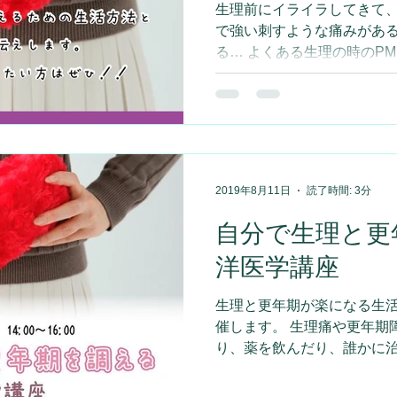
生理前にイライラしてきて、
で強い刺すような痛みがあ
る… よくある生理の時のP
てコレが自分の生理なんだ
人がたくさんいます。...
2019年8月11日
読了時間: 3分
自分で生理と更
洋医学講座
生理と更年期が楽になる生
催します。 生理痛や更年期障害を仕方ないと思っていた
り、薬を飲んだり、誰かに
いる人がすごく多いのです
ます。 自分の体のことを知って、調えるのに東洋医学っ