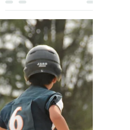
ゴルフのスウィングでの肩の痛
みの治療に体操
先日、以前から首肩の治療をしている患者さんか
ら、首の痛みはほとんどなくなったけど、ゴルフ
のスウィングでクラブを振り上げた時に左肩が痛
い、と相談されました。（写真のような状態で
す） 確認のためにその姿勢を作って頂くと、「こ
の時にこの左肩が突っ張って痛いんです。」と、
同じように...