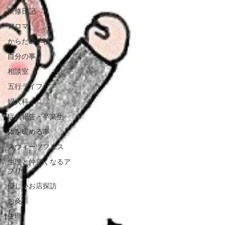
研修日記
アロマ
からだの学校
自分の事
相談室
五行ライフ
婦人科
症例報告・卒業生
体を暖める事
スウィーツフェス
生理と仲良くなるア
プリ
優しいお店探訪
お灸
生理