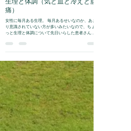
2017年7月4日
読了時間: 4分
生理と体調（気と血と冷えと腹
痛）
女性に毎月ある生理。 毎月あるせいなのか、あま
り意識されていない方が多いみたいなので、ちょ
っと生理と体調について先日いらした患者さんを
例にして書いてみました。 主訴：元気が出ないの
と昨日からのお腹の痛み。 原因を見付けることが
大切なので、まずは患者さんに原因の心当たりを
聞い...