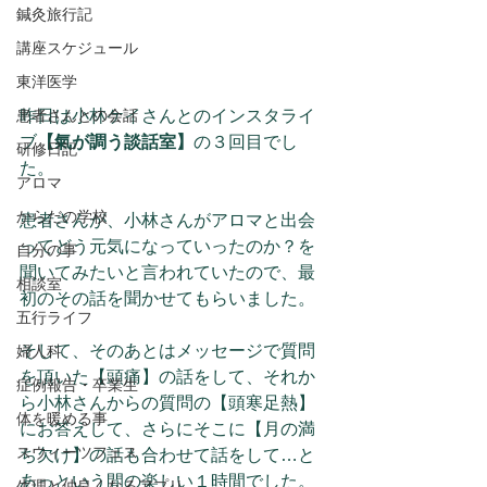
鍼灸旅行記
講座スケジュール
東洋医学
患者さんとの会話
昨日は小林ケイさんとのインスタライ
ブ
【氣が調う談話室】
の３回目でし
研修日記
た。
アロマ
からだの学校
患者さんが、小林さんがアロマと出会
ってどう元気になっていったのか？を
自分の事
聞いてみたいと言われていたので、最
相談室
初のその話を聞かせてもらいました。
五行ライフ
そして、そのあとはメッセージで質問
婦人科
を頂いた【頭痛】の話をして、それか
症例報告・卒業生
ら小林さんからの質問の【頭寒足熱】
体を暖める事
にお答えして、さらにそこに【月の満
スウィーツフェス
ち欠け】の話も合わせて話をして…と
あっという間の楽しい１時間でした。
生理と仲良くなるアプリ