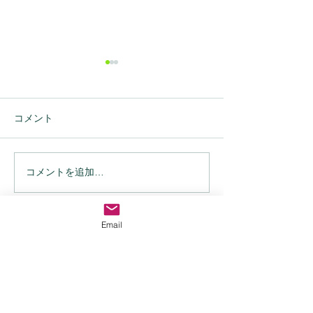
コメント
コメントを追加…
小林ケイさんとインスタ
よろず相談室＃
ライブをしました。
と子供の話】
Email
〒064-0820
札幌市中央区大通西23丁目2-25 ラメー