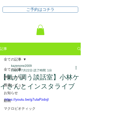
ご予約はコチラ
記事
全ての記事
kazenone2009
全ての記事
2020年7月22日
読了時間: 1分
【氣が調う談話室】小林ケ
季節とカラダ
イさんとインスタライブ
講座レビュー
お知らせ
https://youtu.be/g7ulaPzdxjI
動画
マクロビオティック