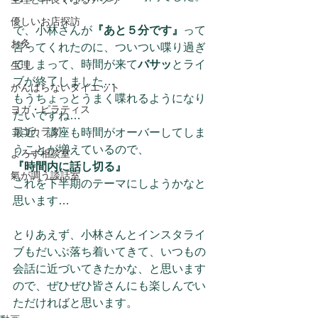
優しいお店探訪
で、小林さんが
『あと５分です』
って
お灸
言ってくれたのに、ついつい喋り過ぎ
てしまって、時間が来て
バサッ
とライ
生理
ブが終了しました…
がんばらないダイエット
もうちょっとうまく喋れるようになり
ヨガ・ピラティス
たいですね…
ココカラダ
最近、講座も時間がオーバーしてしま
うことが増えているので、
よろず相談室
『時間内に話し切る』
氣が調う談話室
これを下半期のテーマにしようかなと
思います…
とりあえず、小林さんとインスタライ
ブもだいぶ落ち着いてきて、いつもの
会話に近づいてきたかな、と思います
ので、ぜひぜひ皆さんにも楽しんでい
ただければと思います。