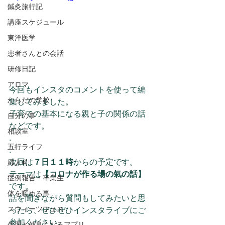
鍼灸旅行記
講座スケジュール
東洋医学
患者さんとの会話
研修日記
アロマ
今回もインスタのコメントを使って編
からだの学校
集してみました。
子育ての基本になる親と子の関係の話
自分の事
などです。
相談室
.
五行ライフ
.
次回は
７日１１時
からの予定です。
婦人科
テーマは
【コロナが作る場の氣の話】
症例報告・卒業生
です。
体を暖める事
話を聞きながら質問もしてみたいと思
スウィーツフェス
ったら、ぜひぜひインスタライブにご
参加ください。
生理と仲良くなるアプリ