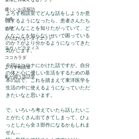
優しいお店探訪
よろず相談室でどんな話をしようか意
お灸
識するようになったら、患者さんたち
がどんなことを知りたがっていて、ど
生理
んなことを知らないせいで困っている
がんばらないダイエット
のか？がより分かるようになってきた
ヨガ・ピラティス
気がします。
ココカラダ
今回はコロナにかけた話ですが、自分
よろず相談室
の体と心に優しい生活をするための基
氣が調う談話室
本の話で、これを踏まえて東洋医学を
生活の中に使えるようになっていただ
きたいなと思います。
で、いろいろ考えていたら話したいこ
とがたくさん出てきてしまって、ひょ
っとしたら全３部作になるかもしれま
せん…