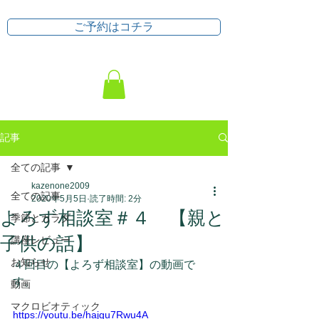
ご予約はコチラ
記事
全ての記事
kazenone2009
全ての記事
2020年5月5日
読了時間: 2分
よろず相談室＃４ 【親と
季節とカラダ
子供の話】
講座レビュー
お知らせ
４回目の【よろず相談室】の動画で
す。
動画
マクロビオティック
https://youtu.be/hajgu7Rwu4A