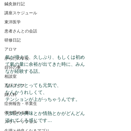
鍼灸旅行記
講座スケジュール
東洋医学
患者さんとの会話
研修日記
アロマ
氣が増えて、久しぶり、もしくは初め
からだの学校
て氣の量に余裕が出てきた時に、みん
自分の事
なが経験する話。
相談室
なんだかとっても元気で、
五行ライフ
なんかうれしくて、
婦人科
テンションが上がっちゃうんです。
症例報告・卒業生
体を暖める事
元気とか興味とか情熱とかがどんどん
溢れてくる感じです…
スウィーツフェス
生理と仲良くなるアプリ