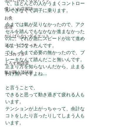
で、ほとんどの人がうまくコントロー
優しいお店探訪
ルできなくて調子に乗ります。
お灸
今までは氣が足りなかったので、アク
生理
セルを踏んでもなかなか進まなかった
がんばらないダイエット
のに、それが急にスピードが出て進め
ヨガ・ピラティス
るようになったんです。
でも、今まで必要の無かったので、ブ
ココカラダ
レーキなんて踏んだこと無いんです。
よろず相談室
止まり方を知らないんだから、止まる
氣が調う談話室
わけ無いですよね…
と言うことで、
できると思って動き過ぎて疲れる人も
います。
テンションが上がっちゃって、余計な
コトをしたり言ったりしてしまう人も
います。