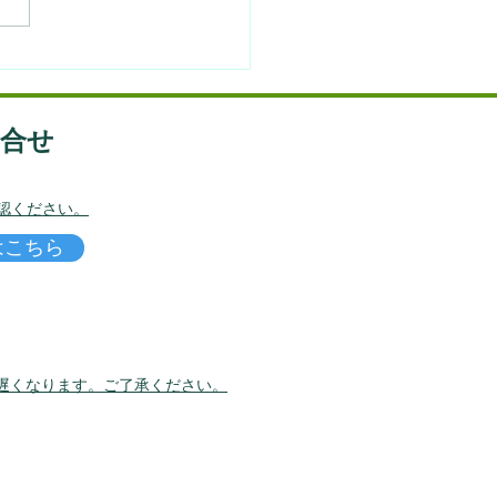
と体調（気と血と冷えと
）
問合せ
認ください。
はこちら
遅くなります。
​ご了承ください。