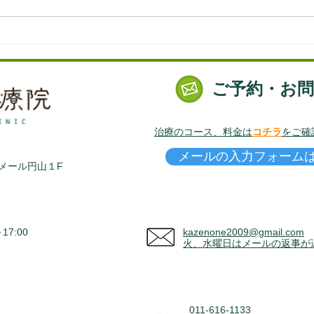
右足が痛くなった話。～犯人
生理
は君だったのか～
腹痛
ご予約・お
治療のコース、料金は
コチラ
をご確
メールの入力フォーム
ラメール円山１F
7:00
kazenone2009@gmail.com
火、水曜日はメールの返事が
011-616-1133