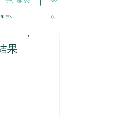
ご予約・地図など
Blog
灸旅行記
自分の事
相談室
結果
仲良くなるアプリ
ラダ
よろず相談室