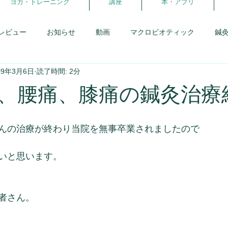
ヨガ・トレーニング
講座
本・アプリ
レビュー
お知らせ
動画
マクロビオティック
鍼
09年3月6日
読了時間: 2分
患者さんとの会話
研修日記
アロマ
からだの学校
、腰痛、膝痛の鍼灸治療
報告・卒業生
体を暖める事
スウィーツフェス
生理と
んの治療が終わり当院を無事卒業されましたので
理
がんばらないダイエット
ヨガ・ピラティス
ココカ
いと思います。
者さん。