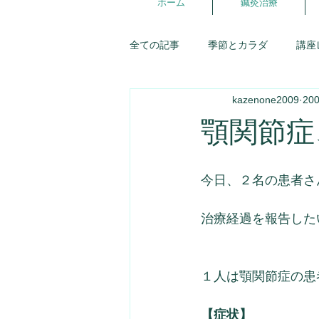
ホーム
鍼灸治療
全ての記事
季節とカラダ
講座
kazenone2009
20
講座スケジュール
東洋医学
顎関節症
五行ライフ
婦人科
症例
今日、２名の患者さ
優しいお店探訪
お灸
生
治療経過を報告した
氣が調う談話室
１人は顎関節症の患
【症状】