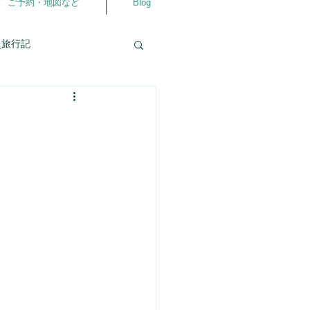
ご予約・地図など
Blog
灸旅行記
自分の事
相談室
仲良くなるアプリ
ラダ
よろず相談室