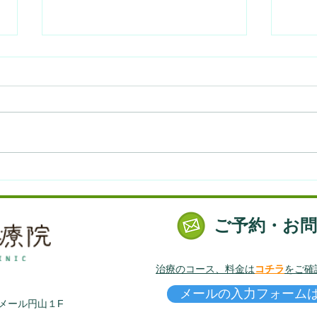
右足が痛くなった話。～犯人
生理
は君だったのか～
腹痛
ご予約・お
治療のコース、料金は
コチラ
をご確
メールの入力フォーム
ラメール円山１F