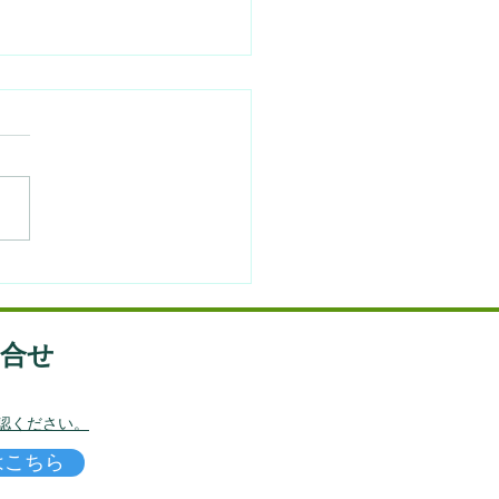
と体調（気と血と冷えと
）
問合せ
認ください。
はこちら