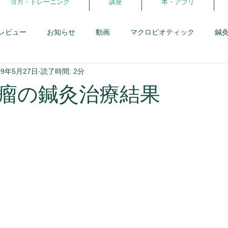
ヨガ・トレーニング
講座
本・アプリ
レビュー
お知らせ
動画
マクロビオティック
鍼
09年5月27日
読了時間: 2分
患者さんとの会話
研修日記
アロマ
からだの学校
瘤の鍼灸治療結果
報告・卒業生
体を暖める事
スウィーツフェス
生理と
理
がんばらないダイエット
ヨガ・ピラティス
ココカ