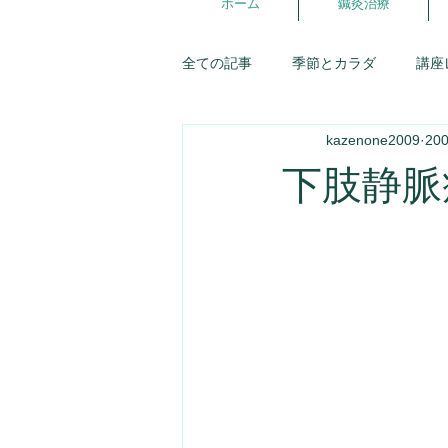
ホーム
鍼灸治療
全ての記事
季節とカラダ
講座
kazenone2009
20
講座スケジュール
東洋医学
下肢静脈
五行ライフ
婦人科
症例
優しいお店探訪
お灸
生
氣が調う談話室