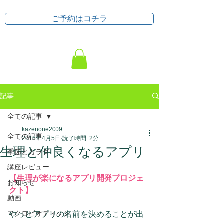
ご予約はコチラ
記事
全ての記事
kazenone2009
全ての記事
2016年4月5日
読了時間: 2分
生理と仲良くなるアプリ
季節とカラダ
講座レビュー
【生理が楽になるアプリ開発プロジェ
お知らせ
クト】
動画
マクロビオティック
やっとアプリの名前を決めることが出