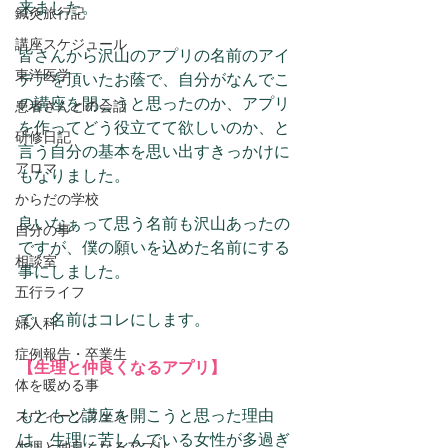
来ました。
鍼灸旅行記
講座スケジュール
皆さんから沢山のアプリの名前のアイ
東洋医学
デアを頂いたお蔭で、自分がなんでこ
の講座を開こうと思ったのか、アプリ
患者さんとの会話
を作ってどう役立てて欲しいのか、と
研修日記
言う自分の基本を思い出すきっかけに
アロマ
もなりました。
からだの学校
良いなぁって思う名前も沢山あったの
自分の事
ですが、僕の願いを込めた名前にする
相談室
事にしました。
五行ライフ
で、名前はコレにします。
婦人科
症例報告・卒業生
【生理と仲良くなるアプリ】
体を暖める事
もともと講座を開こうと思った理由
スウィーツフェス
は、生理に苦しんでいる女性が多過ぎ
生理と仲良くなるアプリ