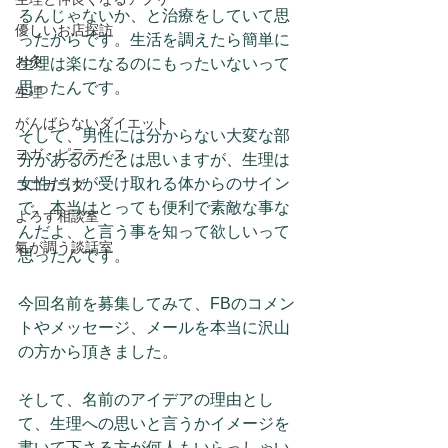
るんじゃないか、と治療をしていて思
優しいお店探訪
ったからです。生活を調えたら簡単に
お灸
生理は楽になるのにもったいないって
思ったんです。
生理
がんばらないダイエット
そして、男性には分からない大変な部
ヨガ・ピラティス
分があるのだとは思いますが、生理は
女性だけが受け取れる体からのサイン
ココカラダ
で、本当はとっても便利で素敵な事な
よろず相談室
んだよ、と言う事を知って欲しいって
氣が調う談話室
思ったんです。
今回名前を募集してみて、FBのコメン
トやメッセージ、メールを本当に沢山
の方から頂きました。
そして、名前のアイデアの理由とし
て、生理への思いと言うかイメージを
書いて下さる方が何人もいらっしゃい