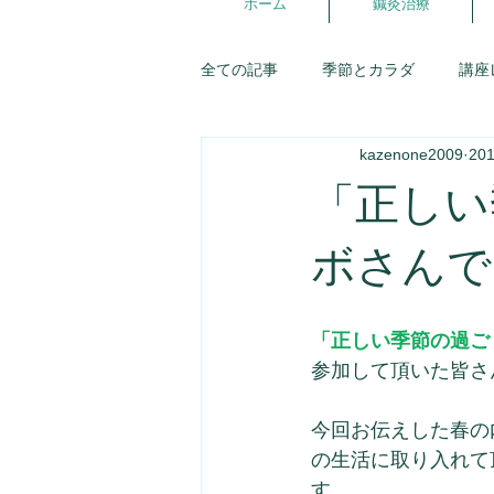
ホーム
鍼灸治療
全ての記事
季節とカラダ
講座
kazenone2009
20
講座スケジュール
東洋医学
「正しい
五行ライフ
婦人科
症例
ボさんで
優しいお店探訪
お灸
生
「正しい季節の過ご
参加して頂いた皆さ
氣が調う談話室
今回お伝えした春の
の生活に取り入れて
す。