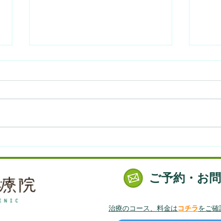
【7/5】自分で生理と更年期
【6
を調える東洋医学講座 2021
の体
@大倉山
ご予約・お
治療のコース、料金は
コチラ
をご確