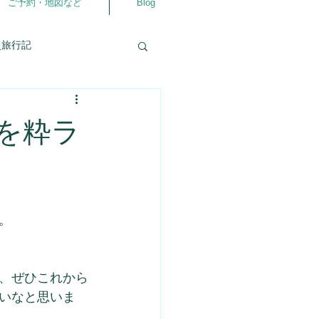
ご予約・地図など
Blog
灸旅行記
自分の事
相談室
を粋ラ
仲良くなるアプリ
ラダ
よろず相談室
。
、ぜひこれから
いなと思いま