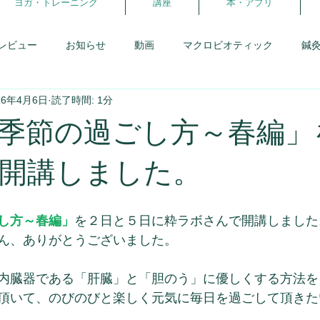
ヨガ・トレーニング
講座
本・アプリ
レビュー
お知らせ
動画
マクロビオティック
鍼
16年4月6日
読了時間: 1分
患者さんとの会話
研修日記
アロマ
からだの学校
季節の過ごし方～春編」
報告・卒業生
体を暖める事
スウィーツフェス
生理と
開講しました。
理
がんばらないダイエット
ヨガ・ピラティス
ココカ
し方～春編」
を２日と５日に粋ラボさんで開講しました
ん、ありがとうございました。
内臓器である「肝臓」と「胆のう」に優しくする方法を
頂いて、のびのびと楽しく元気に毎日を過ごして頂きた