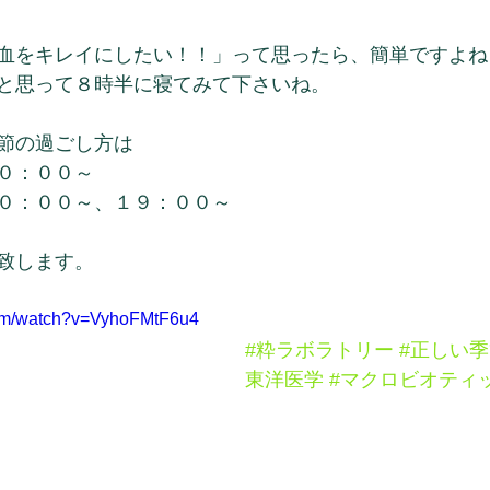
血をキレイにしたい！！」って思ったら、簡単ですよね
と思って８時半に寝てみて下さいね。
節の過ごし方は
０：００～
０：００～、１９：００～
致します。
com/watch?v=VyhoFMtF6u4
#粋ラボラトリー
#正しい
東洋医学
#マクロビオティ