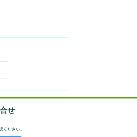
/27】東洋医学とIMAC6月
験会 @札幌
問合せ
認ください。