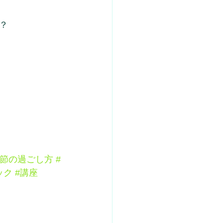
？
季節の過ごし方
#
ック
#講座