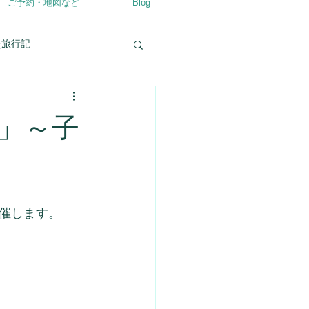
ご予約・地図など
Blog
灸旅行記
自分の事
相談室
」～子
仲良くなるアプリ
ラダ
よろず相談室
催します。