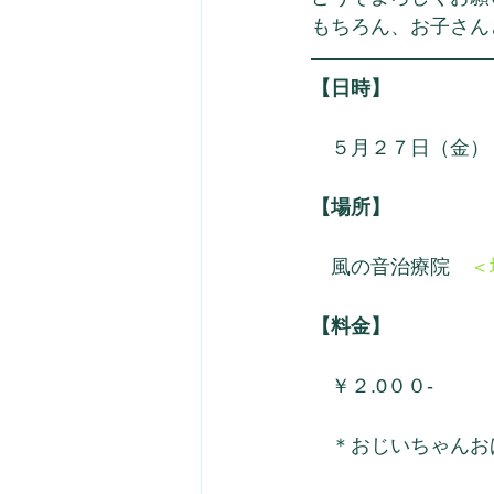
もちろん、お子さん
【日時】
　５月２７日（金）
【場所】
　風の音治療院　
＜
【料金】
　￥２.0００-　
　＊おじいちゃんおば