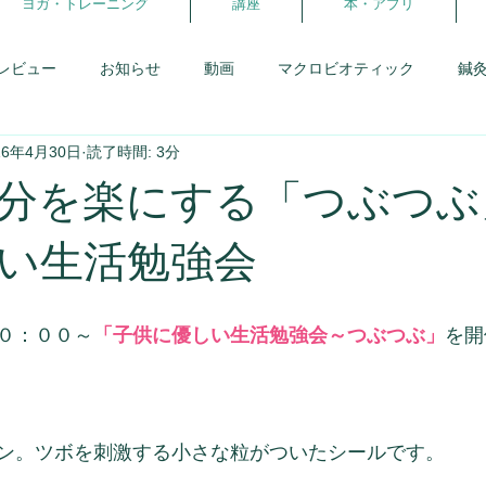
ヨガ・トレーニング
講座
本・アプリ
レビュー
お知らせ
動画
マクロビオティック
鍼
16年4月30日
読了時間: 3分
患者さんとの会話
研修日記
アロマ
からだの学校
分を楽にする「つぶつぶ
報告・卒業生
体を暖める事
スウィーツフェス
生理と
い生活勉強会
理
がんばらないダイエット
ヨガ・ピラティス
ココカ
０：００～
「子供に優しい生活勉強会～つぶつぶ」
を開
ン。ツボを刺激する小さな粒がついたシールです。