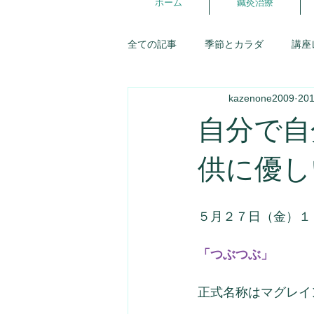
ホーム
鍼灸治療
全ての記事
季節とカラダ
講座
kazenone2009
20
講座スケジュール
東洋医学
自分で自
五行ライフ
婦人科
症例
供に優し
優しいお店探訪
お灸
生
５月２７日（金）１
「つぶつぶ」
氣が調う談話室
正式名称はマグレイ