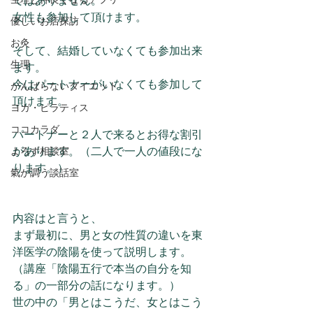
ではありません。
女性も参加して頂けます。
優しいお店探訪
お灸
そして、結婚していなくても参加出来
生理
ます。
今はパートナーがいなくても参加して
がんばらないダイエット
頂けます。
ヨガ・ピラティス
ココカラダ
パートナーと２人で来るとお得な割引
よろず相談室
があります。（二人で一人の値段にな
ります。）
氣が調う談話室
内容はと言うと、
まず最初に、男と女の性質の違いを東
洋医学の陰陽を使って説明します。
（講座「陰陽五行で本当の自分を知
る」の一部分の話になります。）
世の中の「男とはこうだ、女とはこう