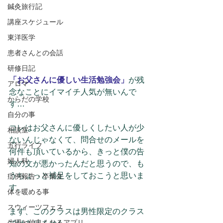
鍼灸旅行記
講座スケジュール
東洋医学
患者さんとの会話
研修日記
「お父さんに優しい生活勉強会」
が残
アロマ
念なことにイマイチ人気が無いんで
からだの学校
す…
自分の事
コレはお父さんに優しくしたい人が少
相談室
ないんじゃなくて、問合せのメールを
五行ライフ
何件も頂いているから、きっと僕の告
婦人科
知の文が悪かったんだと思うので、も
うちょっと補足をしておこうと思いま
症例報告・卒業生
す。
体を暖める事
スウィーツフェス
まず、このクラスは男性限定のクラス
生理と仲良くなるアプリ