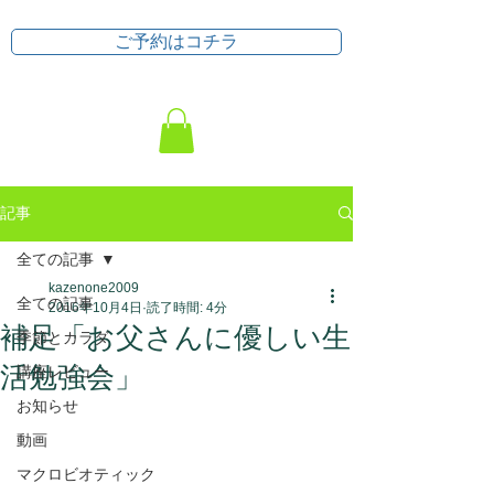
ご予約はコチラ
記事
全ての記事
kazenone2009
全ての記事
2016年10月4日
読了時間: 4分
補足「お父さんに優しい生
季節とカラダ
活勉強会」
講座レビュー
お知らせ
動画
マクロビオティック