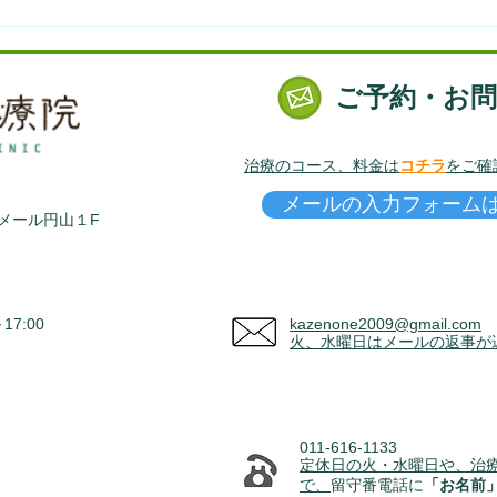
【7/5】自分で生理と更年期
【6
を調える東洋医学講座 2021
の体
@大倉山
ご予約・お
治療のコース、料金は
コチラ
をご確
メールの入力フォーム
ラメール円山１F
7:00
kazenone2009@gmail.com
火、水曜日はメールの返事が
011-616-1133
定休日の火・水曜日や、治
で、
留守番電話に
「お名前