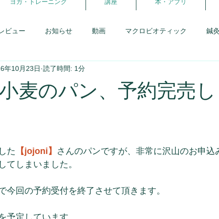
ヨガ・トレーニング
講座
本・アプリ
レビュー
お知らせ
動画
マクロビオティック
鍼
16年10月23日
読了時間: 1分
患者さんとの会話
研修日記
アロマ
からだの学校
小麦のパン、予約完売し
報告・卒業生
体を暖める事
スウィーツフェス
生理と
理
がんばらないダイエット
ヨガ・ピラティス
ココカ
した
【jojoni】
さんのパンですが、非常に沢山のお申込
してしまいました。
で今回の予約受付を終了させて頂きます。
を予定しています。