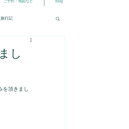
ご予約・地図など
Blog
灸旅行記
自分の事
相談室
まし
仲良くなるアプリ
ラダ
よろず相談室
みを頂きまし