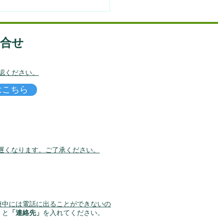
/27】東洋医学とIMAC6月
験会 @札幌
問合せ
認ください。
はこちら
遅くなります。
​ご了承ください。
療中には電話に出ることができないの
」
と
「連絡先」
を入れてください。