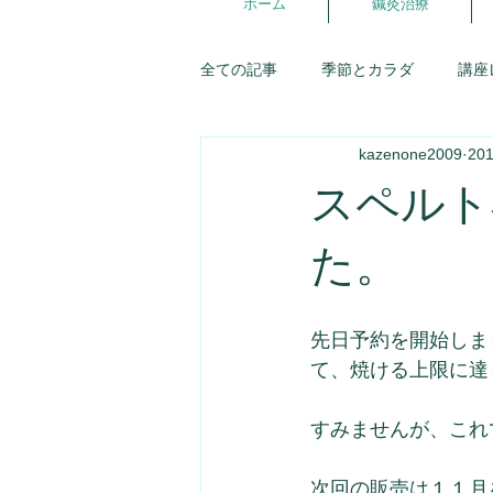
ホーム
鍼灸治療
全ての記事
季節とカラダ
講座
kazenone2009
20
講座スケジュール
東洋医学
スペルト
五行ライフ
婦人科
症例
た。
優しいお店探訪
お灸
生
先日予約を開始しま
て、焼ける上限に達
氣が調う談話室
すみませんが、これ
次回の販売は１１月