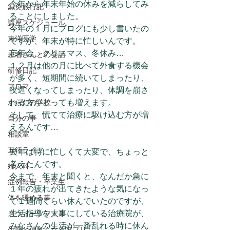
今年から年末年始の休みを減らしてみ
鍼灸旅行記
ることにしました。
講座スケジュール
今年の１月にブログにも少し書いたの
東洋医学
ですが、年末が特に忙しいんです。
忘年会、クリスマス、冬休み…
患者さんとの会話
１２月は他の月に比べて外食する機会
研修日記
が多く、短期間に続いてしまったり、
アロマ
夜遅くなってしまったり、体調を崩さ
からだの学校
れる方がとっても増えます。
そして、慌てて治療に駆け込む方が増
自分の事
えるんです…
相談室
五行ライフ
去年は特に忙しくて大変で、ちょっと
考えたんです。
婦人科
今まで、年末と聞くと、なんだか急に
症例報告・卒業生
１年の疲れが出てきたような気になっ
体を暖める事
て１週間くらい休んでいたのですが、
生活指導を大事にしている治療院が、
スウィーツフェス
みなさんの生活が一番乱れる時に休ん
生理と仲良くなるアプリ