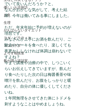
でいて良いんだろうか？と。
優しいお店探訪
なんかおかしな気がして、考えた結
お灸
果、今年は働いてみる事にしました。
生理
ただ、年末年始に予約が増えないのが
がんばらないダイエット
理想です。
ヨガ・ピラティス
みなさんが上手にお酒を飲んだり、ご
馳走やケーキを食べたり、楽しくても
ココカラダ
夜更かししなければ体調は崩れないで
よろず相談室
すよね？
氣が調う談話室
今まで講座や治療の中で、しつこいく
らいお伝えしてきていますが、飲んだ
り食べたりした次の日は梅醤番茶や味
噌汁を飲んだり、お腹をしっかりと暖
めたり、自分の体に優しくしてくださ
いね。
１年間無理をさせてきた体にトドメを
刺すようなことはやめましょうね。