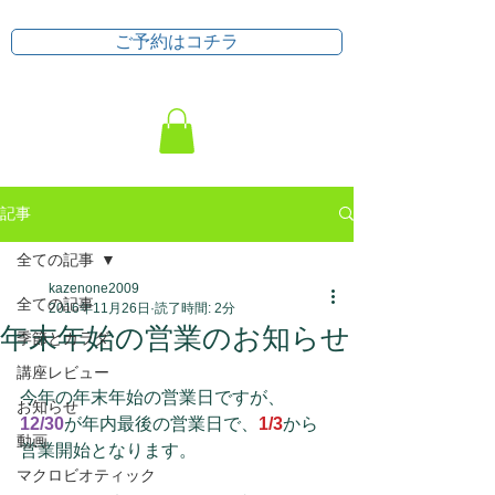
ご予約はコチラ
記事
全ての記事
kazenone2009
全ての記事
2016年11月26日
読了時間: 2分
年末年始の営業のお知らせ
季節とカラダ
講座レビュー
今年の年末年始の営業日ですが、
お知らせ
12/30
が年内最後の営業日で、
1/3
から
動画
営業開始となります。
マクロビオティック