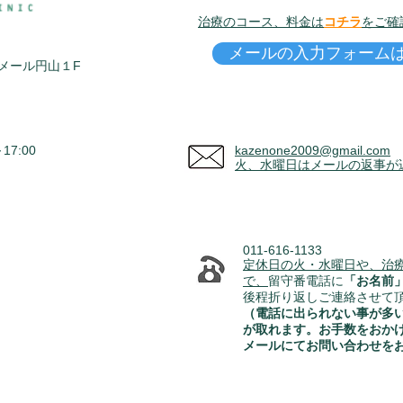
治療のコース、料金は
コチラ
をご確
メールの入力フォーム
ラメール円山１F
7:00
kazenone2009@gmail.com
火、水曜日はメールの返事が
011-616-1133
定休日の火・水曜日や、治
で、
留守番電話に
「お名前
​後程折り返しご連絡させて
（電話に出られない事が多
が取れます。お手数をおか
メールにてお問い合わせを