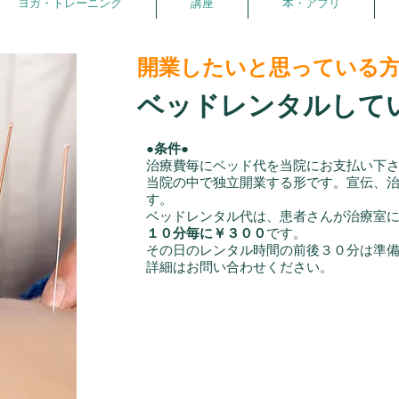
ヨガ・トレーニング
講座
本・アプリ
開業したいと思っている
ベッドレンタルして
●条件●
治療費毎にベッド代を当院にお支払い下
当院の中で独立開業する形です。宣伝、
す。
ベッドレンタル代は、患者さんが治療室
１０分毎に￥３００
です。
​その日のレンタル時間の前後３０分は準
詳細はお問い合わせください。