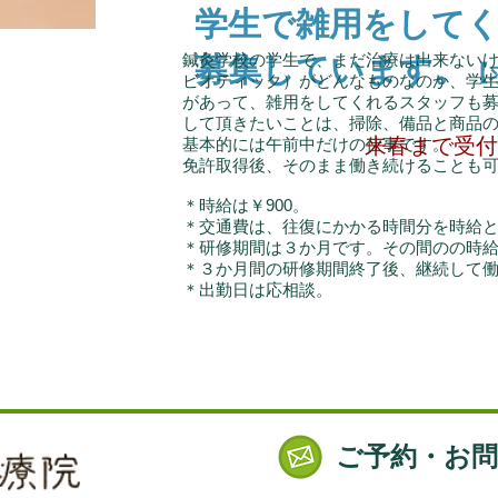
学生で雑用をして
鍼灸学校の学生で、まだ治療は出来ない
募集しています。
【
ビオティック）がどんなものなのか、学
があって、雑用をしてくれるスタッフも
して頂きたいことは、掃除、備品と商品
来春まで受付
基本的には午前中だけの仕事です。
免許取得後、そのまま働き続けることも
＊時給は￥900。
＊交通費は、往復にかかる時間分を時給
＊研修期間は３か月です。その間のの時給
＊３か月間の研修期間終了後、継続して
＊出勤日は応相談。
ご予約・お