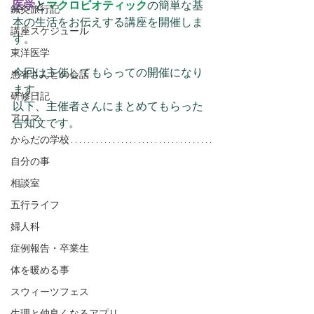
医学
と
マクロビオティック
の簡単な基
鍼灸旅行記
本の生活をお伝えする講座を開催しま
講座スケジュール
す。
東洋医学
今回は主催してもらっての開催になり
患者さんとの会話
ます。
研修日記
以下、主催者さんにまとめてもらった
アロマ
告知文です。
からだの学校
自分の事
相談室
五行ライフ
婦人科
症例報告・卒業生
体を暖める事
スウィーツフェス
生理と仲良くなるアプリ