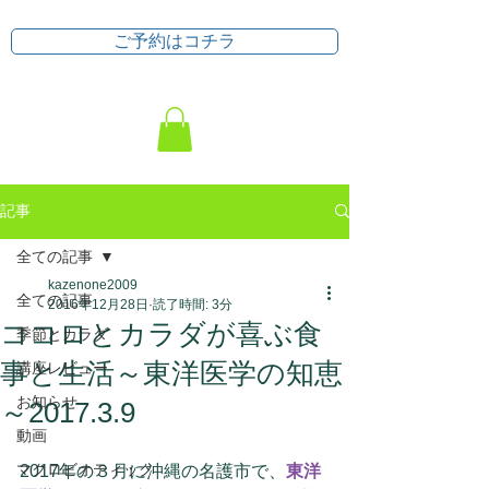
ご予約はコチラ
記事
全ての記事
kazenone2009
全ての記事
2016年12月28日
読了時間: 3分
ココロとカラダが喜ぶ食
季節とカラダ
事と生活～東洋医学の知恵
講座レビュー
お知らせ
～2017.3.9
動画
マクロビオティック
2017年の３月に沖縄の名護市で、
東洋