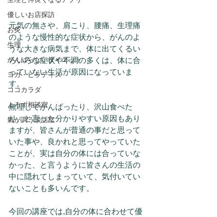
優しいお店探訪
元気の無さや、肩こり、腰痛、生理痛
お灸
のような慢性的な症状から、がんのよ
生理
うな大きな病気まで、体に出てくるい
がんばらないダイエット
ろいろな症状や不調の多くは、体に合
っていない生活が原因になっていま
ヨガ・ピラティス
す。
ココカラダ
よろず相談室
無理してがんばったり、沢山食べた
り、と言った分かりやすい原因もあり
氣が調う談話室
ますが、皆さんが普通の事だと思って
いた事や、良かれと思ってやっていた
ことが、実は自分の体には合っていな
かった、と言うように皆さんの生活の
中に隠れてしまっていて、気付いてい
ないことも多いんです。
今回の講座では,自分の体に合わせて優