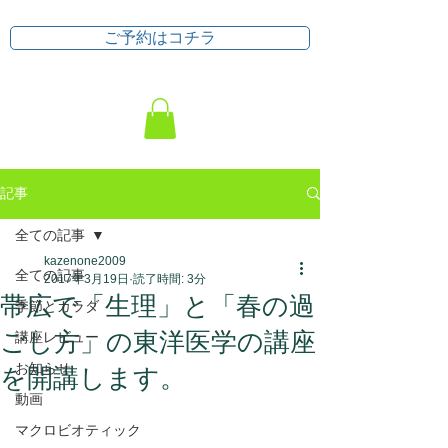
ご予約はコチラ
記事
全ての記事
kazenone2009
全ての記事
2017年3月19日
読了時間: 3分
帯広で「生理」と「春の過
季節とカラダ
ごし方」の東洋医学の講座
講座レビュー
お知らせ
を開講します。
動画
マクロビオティック