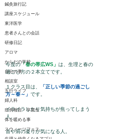
鍼灸旅行記
講座スケジュール
東洋医学
患者さんとの会話
研修日記
アロマ
からだの学校
今度の
「春の帯広WS」
は、生理と春の
自分の事
過ごし方の２本立てです。
相談室
１クラス目は、
「正しい季節の過ごし
五行ライフ
方～春～」
です。
婦人科
イライラしたり気持ちが焦ってしまう
症例報告・卒業生
人。
体を暖める事
スウィーツフェス
首や肩の凝りが気になる人。
生理と仲良くなるアプリ