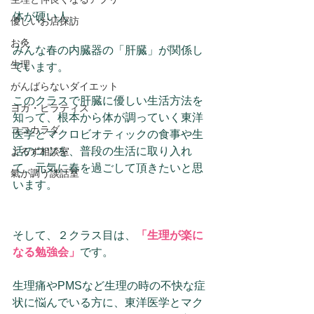
体が硬い人。
優しいお店探訪
お灸
みんな春の内臓器の「肝臓」が関係し
生理
ています。
がんばらないダイエット
このクラスで肝臓に優しい生活方法を
ヨガ・ピラティス
知って、根本から体が調っていく東洋
ココカラダ
医学とマクロビオティックの食事や生
活のコツを、普段の生活に取り入れ
よろず相談室
て、元気に春を過ごして頂きたいと思
氣が調う談話室
います。
そして、２クラス目は、
「生理が楽に
なる勉強会」
です。
生理痛やPMSなど生理の時の不快な症
状に悩んでいる方に、東洋医学とマク