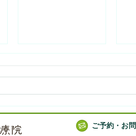
【7/5】自分で生理と更年期
【6
を調える東洋医学講座 2021
の体
@大倉山
ご予約・お