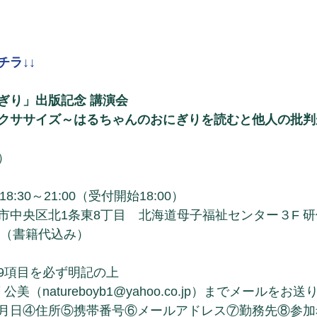
チラ↓↓
ぎり」出版記念 講演会
クササイズ～はるちゃんのおにぎりを読むと他人の批判
）
18:30～21:00（受付開始18:00）
市中央区北1条東8丁目　北海道母子福祉センター３F 研
円（書籍代込み）
9項目を必ず明記の上
美（natureboyb1@yahoo.co.jp）までメールをお
月日④住所⑤携帯番号⑥メールアドレス⑦勤務先⑧参加