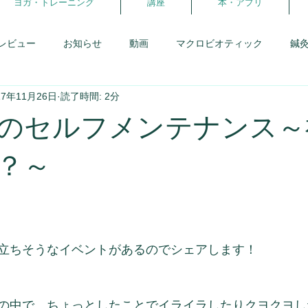
ヨガ・トレーニング
講座
本・アプリ
レビュー
お知らせ
動画
マクロビオティック
鍼
17年11月26日
読了時間: 2分
患者さんとの会話
研修日記
アロマ
からだの学校
のセルフメンテナンス～
報告・卒業生
体を暖める事
スウィーツフェス
生理と
？～
理
がんばらないダイエット
ヨガ・ピラティス
ココカ
立ちそうなイベントがあるのでシェアします！
の中で、ちょっとしたことでイライラしたりクヨクヨし