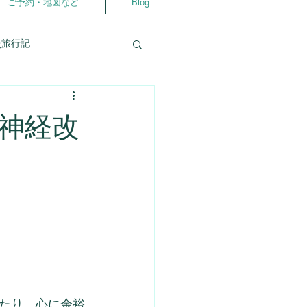
ご予約・地図など
Blog
灸旅行記
自分の事
相談室
神経改
仲良くなるアプリ
ラダ
よろず相談室
たり、心に余裕