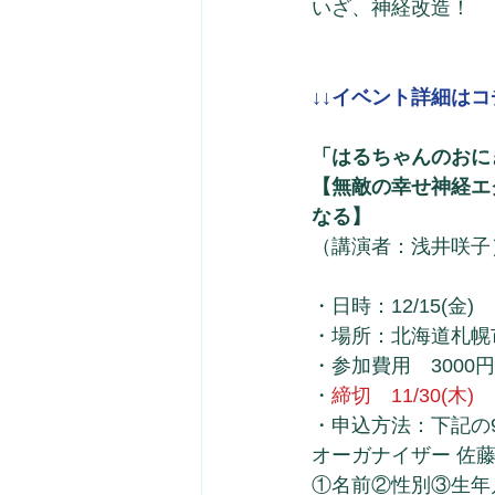
いざ、神経改造！
↓↓イベント詳細はコ
「はるちゃんのおに
【無敵の幸せ神経エ
なる】
（講演者：浅井咲子
・日時：12/15(金)　
・場所：北海道札幌
・参加費用　3000
・
締切　11/30(木)
・申込方法：下記の
オーガナイザー 佐藤 公
①名前②性別③生年