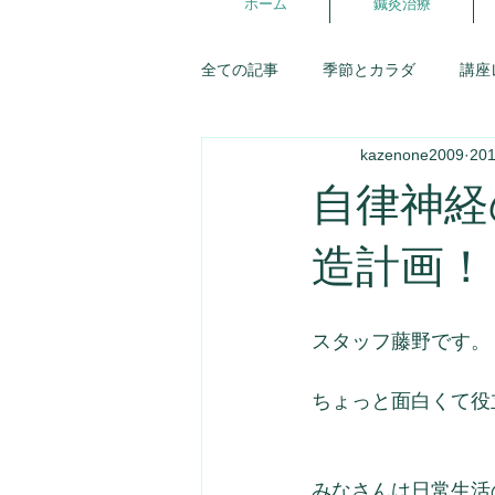
ホーム
鍼灸治療
全ての記事
季節とカラダ
講座
kazenone2009
20
講座スケジュール
東洋医学
自律神経
五行ライフ
婦人科
症例
造計画！
優しいお店探訪
お灸
生
スタッフ藤野です。
ちょっと面白くて役
氣が調う談話室
みなさんは日常生活