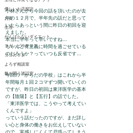
優しいお店探訪
小林さんから今回の話を頂いたのが去
年の１２月で、半年先の話だと思って
お灸
いたらあっという間に昨日の初回を迎
生理
えました。
がんばらないダイエット
本当に半年って早いですね…
ヨガ・ピラティス
ちゃんと有意義に時間を過ごせている
のだろうか？っていつも反省です…
ココカラダ
よろず相談室
氣が調う談話室
今回の「からだの学校」はこれから半
年間毎月１回２コマずつ開いていくの
ですが、昨日の初回は東洋医学の基本
の【陰陽】と【五行】の話でした。
「東洋医学では、こうやって考えてい
くんですよ」
っていう話だったのですが、まだ詳し
い心と身体の働きをお伝えしていない
ので、実感しにくくて戸惑ってしまう