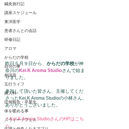
鍼灸旅行記
講座スケジュール
東洋医学
患者さんとの会話
研修日記
アロマ
からだの学校
昨日５月９日から、
からだの学校
が神
自分の事
奈川の
Kei.K Aroma Studio
さんで始ま
相談室
りました。
五行ライフ
参加して頂いた皆さん、主催してくだ
婦人科
さったKei.K Aroma Studioの小林さん、
症例報告・卒業生
ありがとうございました。
体を暖める事
＊
Kei.K Aroma StudioさんのHPはこち
スウィーツフェス
ら
生理と仲良くなるアプリ