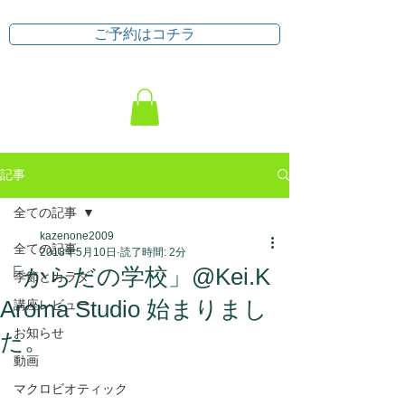
ご予約はコチラ
記事
全ての記事
kazenone2009
全ての記事
2018年5月10日
読了時間: 2分
「からだの学校」@Kei.K
季節とカラダ
Aroma Studio 始まりまし
講座レビュー
お知らせ
た。
動画
マクロビオティック