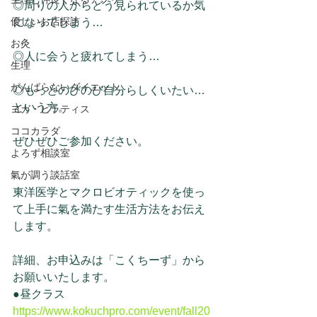
◎周りの人からどう見られているか気
優しいお店探訪
になってしまう…
お灸
◎人に会うと疲れてしまう…
生理
がんばらないダイエット
◎もっとのびのび自分らしくいたい…
という方。
ヨガ・ピラティス
ココカラダ
ぜひぜひご参加ください。
よろず相談室
氣が調う談話室
東洋医学とマクロビオティックを使っ
て上手に氣を満たす生活方法をお伝え
します。
詳細、お申込みは「こくちーず」から
お願いいたします。
●昼クラス　
https://www.kokuchpro.com/event/fall20