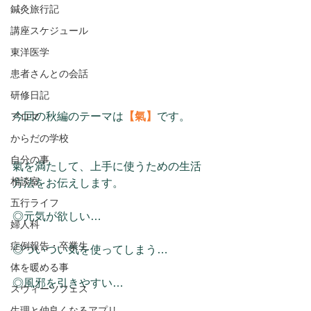
鍼灸旅行記
講座スケジュール
東洋医学
患者さんとの会話
研修日記
今回の秋編のテーマは
【氣】
です。
アロマ
からだの学校
自分の事
氣を満たして、上手に使うための生活
相談室
方法をお伝えします。
五行ライフ
◎元気が欲しい…
婦人科
症例報告・卒業生
◎ついつい気を使ってしまう…
体を暖める事
◎風邪を引きやすい…
スウィーツフェス
生理と仲良くなるアプリ