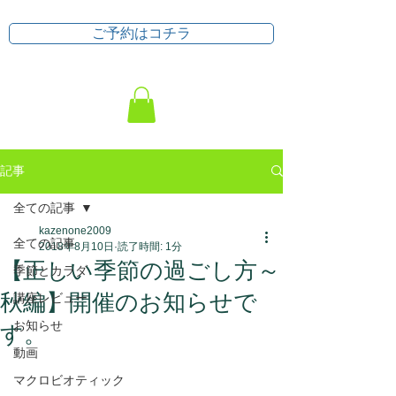
ご予約はコチラ
記事
全ての記事
kazenone2009
全ての記事
2018年8月10日
読了時間: 1分
【正しい季節の過ごし方～
季節とカラダ
秋編】開催のお知らせで
講座レビュー
お知らせ
す。
動画
マクロビオティック