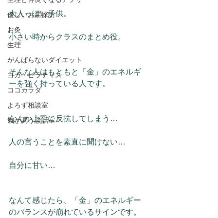
大人っぽい子供。
優しいお店探訪
お灸
小さい時からクラスのまとめ役。
生理
がんばらないダイエット
そんな人はもともと「金」のエネルギ
ヨガ・ピラティス
ーを強く持っている人です。
ココカラダ
よろず相談室
なんか上司に反抗してしまう…
氣が調う談話室
人の言うことを素直に聞けない…
自分に甘い…
なんて感じたら、「金」のエネルギー
のバランスが崩れているサインです。