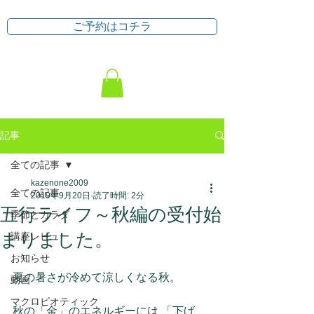
ご予約はコチラ
記事
全ての記事
kazenone2009
全ての記事
2019年9月20日
読了時間: 2分
五行ライフ～秋編の受付始
季節とカラダ
まりました。
講座レビュー
お知らせ
夏の暑さが冷めて涼しくなる秋。
動画
マクロビオティック
秋の「金」のエネルギーには 「下げ