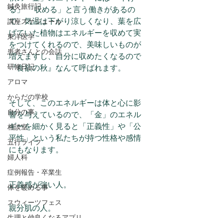
鍼灸旅行記
る」 「収める」と言う働きがあるの
で、気温は下がり涼しくなり、葉を広
講座スケジュール
げていた植物はエネルギーを収めて実
東洋医学
をつけてくれるので、美味しいものが
患者さんとの会話
増えますし、自分に収めたくなるので
研修日記
『食欲の秋』なんて呼ばれます。
アロマ
からだの学校
そして、このエネルギーは体と心に影
自分の事
響を与えているので、「金」のエネル
ギーを細かく見ると「正義性」や「公
相談室
平性」という私たちが持つ性格や感情
五行ライフ
にもなります。
婦人科
症例報告・卒業生
正義感が強い人。
体を暖める事
スウィーツフェス
親分肌の人。
生理と仲良くなるアプリ