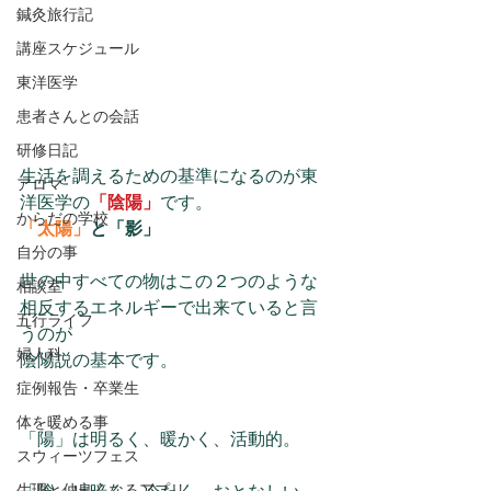
鍼灸旅行記
講座スケジュール
東洋医学
患者さんとの会話
研修日記
生活を調えるための基準になるのが東
アロマ
洋医学の
「陰陽」
です。
からだの学校
「太陽」
と「影」
自分の事
世の中すべての物はこの２つのような
相談室
相反するエネルギーで出来ていると言
五行ライフ
うのが
婦人科
陰陽説の基本です。
症例報告・卒業生
体を暖める事
「陽」は明るく、暖かく、活動的。
スウィーツフェス
生理と仲良くなるアプリ