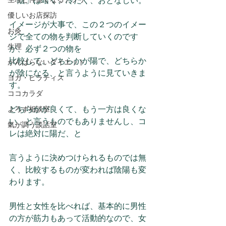
「陰」は暗く、冷たく、おとなしい。
優しいお店探訪
イメージが大事で、この２つのイメー
お灸
ジで全ての物を判断していくのです
生理
が、必ず２つの物を
比較して、どちらかが陽で、どちらか
がんばらないダイエット
が陰になる、と言うように見ていきま
ヨガ・ピラティス
す。
ココカラダ
よろず相談室
どちらかが良くて、もう一方は良くな
い、と言うものでもありませんし、コ
氣が調う談話室
レは絶対に陽だ、と
言うように決めつけられるものでは無
く、比較するものが変われば陰陽も変
わります。
男性と女性を比べれば、基本的に男性
の方が筋力もあって活動的なので、女