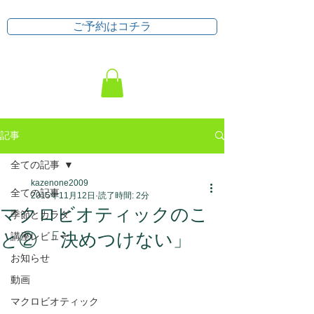
ご予約はコチラ
記事
全ての記事
kazenone2009
全ての記事
2015年11月12日
読了時間: 2分
マクロビオティックのこ
季節とカラダ
と② 「決めつけない」
講座レビュー
お知らせ
動画
マクロビオティック