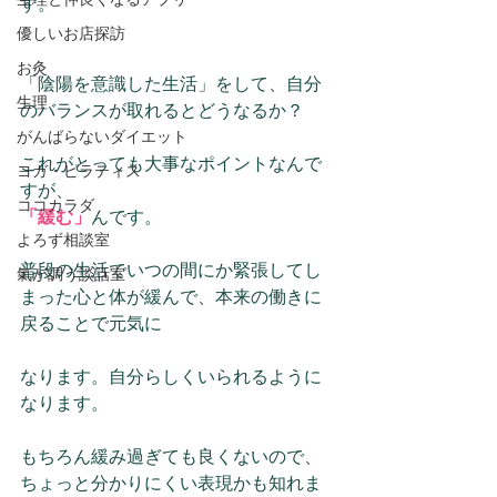
す。
優しいお店探訪
お灸
「陰陽を意識した生活」をして、自分
生理
のバランスが取れるとどうなるか？
がんばらないダイエット
これがとっても大事なポイントなんで
ヨガ・ピラティス
すが、
ココカラダ
「緩む」
んです。
よろず相談室
普段の生活でいつの間にか緊張してし
氣が調う談話室
まった心と体が緩んで、本来の働きに
戻ることで元気に
なります。自分らしくいられるように
なります。
もちろん緩み過ぎても良くないので、
ちょっと分かりにくい表現かも知れま