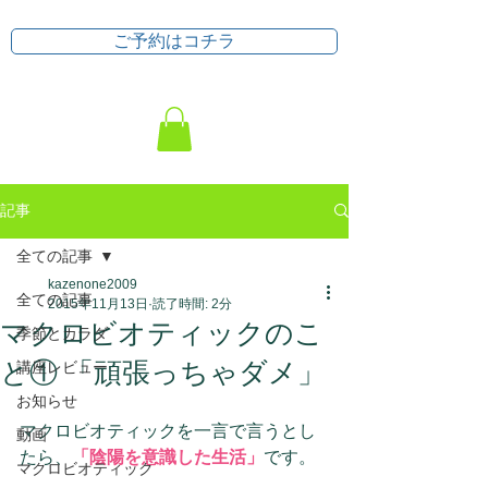
ご予約はコチラ
記事
全ての記事
kazenone2009
全ての記事
2015年11月13日
読了時間: 2分
マクロビオティックのこ
季節とカラダ
と① 「頑張っちゃダメ」
講座レビュー
お知らせ
マクロビオティックを一言で言うとし
動画
たら、
「陰陽を意識した生活」
です。
マクロビオティック