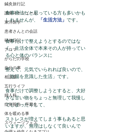
鍼灸旅行記
食事療法だと思っている方も多いかも
講座スケジュール
しれませんが、
「生活方法」
です。
東洋医学
患者さんとの会話
研修日記
食事だけで整えようとするのではな
く、生活全体で本来その人が持ってい
アロマ
る心と体のバランスに
からだの学校
自分の事
整えて、元気でいられれば良いので、
「陰陽を意識した生活」です。
相談室
五行ライフ
食事だけで調整しようとすると、大好
婦人科
きな甘い物をちょっと無理して我慢し
症例報告・卒業生
てしまったりして、
体を暖める事
ストレスが増えてしまう事もあると思
スウィーツフェス
いますが、無理はしなくて良いんで
生理と仲良くなるアプリ