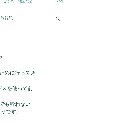
ご予約・地図など
Blog
灸旅行記
自分の事
相談室
。
仲良くなるアプリ
ために行ってき
ラダ
よろず相談室
バスを使って前
でも酔わない
かりです。