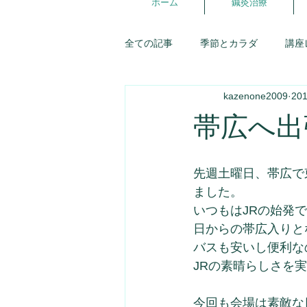
ホーム
鍼灸治療
全ての記事
季節とカラダ
講座
kazenone2009
20
講座スケジュール
東洋医学
帯広へ出
五行ライフ
婦人科
症例
先週土曜日、帯広で
ました。
優しいお店探訪
お灸
生
いつもはJRの始発
日からの帯広入りと
バスも安いし便利な
氣が調う談話室
JRの素晴らしさを
今回も会場は素敵な