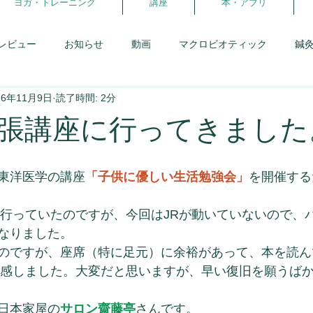
ヨガ・トレーニング
講座
本・アプリ
レビュー
お知らせ
動画
マクロビオティック
鍼
16年11月9日
読了時間: 2分
患者さんとの会話
研修日記
アロマ
からだの学校
張講座に行ってきました
報告・卒業生
体を暖める事
スウィーツフェス
生理と
東洋医学の講座
「子供に優しい生活勉強会」
を開催する
理
がんばらないダイエット
ヨガ・ピラティス
ココカ
で行っていたのですが、今回はJRが動いていないので、
なりました。
のですが、座席（特に足元）に余裕があって、本を読ん
実感しました。大変だと思いますが、早い復旧を願うば
日本家屋の
サロン齋藤亭
さんです。 