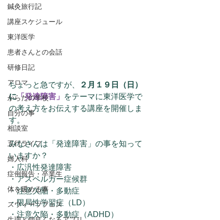
鍼灸旅行記
講座スケジュール
東洋医学
患者さんとの会話
研修日記
アロマ
ちょっと急ですが、
２月１９日（日）
に
「発達障害」
をテーマに東洋医学で
からだの学校
の考え方をお伝えする講座を開催しま
自分の事
す。
相談室
五行ライフ
みなさんは「発達障害」の事を知って
いますか？
婦人科
・広汎性発達障害
症例報告・卒業生
・アスペルガー症候群
体を暖める事
・注意欠陥・多動症
・限局性学習症（LD）
スウィーツフェス
・注意欠陥・多動症（ADHD）
生理と仲良くなるアプリ