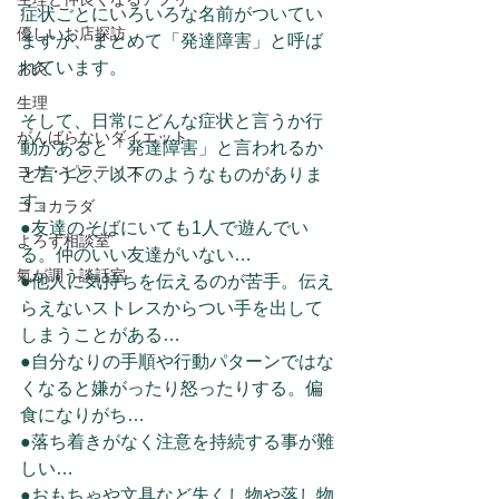
症状ごとにいろいろな名前がついてい
優しいお店探訪
ますが、まとめて「発達障害」と呼ば
れています。
お灸
生理
そして、日常にどんな症状と言うか行
がんばらないダイエット
動があると「発達障害」と言われるか
ヨガ・ピラティス
と言うと、以下のようなものがありま
す。
ココカラダ
●友達のそばにいても1人で遊んでい
よろず相談室
る。仲のいい友達がいない…
氣が調う談話室
●他人に気持ちを伝えるのが苦手。伝え
らえないストレスからつい手を出して
しまうことがある…
●自分なりの手順や行動パターンではな
くなると嫌がったり怒ったりする。偏
食になりがち…
●落ち着きがなく注意を持続する事が難
しい…
●おもちゃや文具など失くし物や落し物