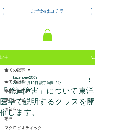
ご予約はコチラ
記事
全ての記事
kazenone2009
全ての記事
2017年1月19日
読了時間: 3分
「発達障害」について東洋
季節とカラダ
医学で説明するクラスを開
講座レビュー
お知らせ
催します。
動画
マクロビオティック