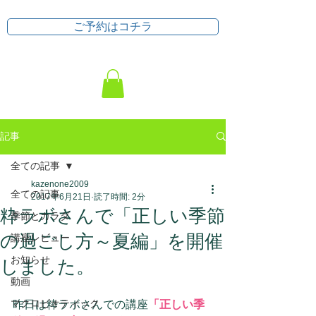
ご予約はコチラ
記事
全ての記事
kazenone2009
全ての記事
2017年6月21日
読了時間: 2分
粋ラボさんで「正しい季節
季節とカラダ
の過ごし方～夏編」を開催
講座レビュー
お知らせ
しました。
動画
マクロビオティック
昨日は粋ラボさんでの講座
「正しい季