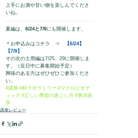
上手にお酒や甘い物を楽しんでくださ
いね。
夏編は、
6/24と7/9
にも開催します。
＊お申込みはコチラ　⇒　
【6/24】
【7/9】
その次の土用編は7/25、29に開催しま
す。（近日中に募集開始予定）
興味のある方はぜひぜひご参加くださ
い。
#講座
#粋ラボラトリー
#マクロビオテ
ィック
#正しい季節の過ごし方
#東洋医
学
講座レビュー