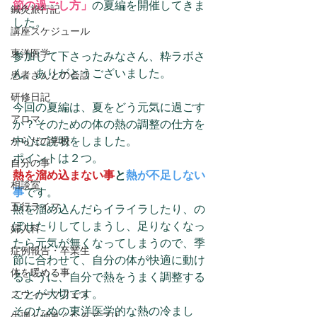
節の過ごし方」
の夏編を開催してきま
鍼灸旅行記
した。
講座スケジュール
東洋医学
参加して下さったみなさん、粋ラボさ
ん、ありがとうございました。
患者さんとの会話
研修日記
今回の夏編は、夏をどう元気に過ごす
アロマ
か？そのための体の熱の調整の仕方を
からだの学校
中心に説明をしました。
ポイントは２つ。
自分の事
熱を溜め込まない事
と
熱が不足しない
相談室
事
です。
五行ライフ
熱を溜め込んだらイライラしたり、の
ぼせたりしてしまうし、足りなくなっ
婦人科
たら元気が無くなってしまうので、季
症例報告・卒業生
節に合わせて、自分の体が快適に動け
体を暖める事
るように、自分で熱をうまく調整する
ことが大切です。
スウィーツフェス
そのための東洋医学的な熱の冷まし
生理と仲良くなるアプリ