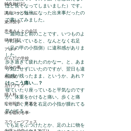
鍼灸旅行記
ほど長くなってしまいました）です。
ちょっと勉強になった出来事だったの
講座スケジュール
で書いてみました。
東洋医学
患者さんとの会話
一週間ほど前のことです。いつものよ
研修日記
うに歩いていると、なんとなく右足
（足の甲の小指側）に違和感がありま
アロマ
した。
からだの学校
歩き過ぎて疲れたのかなー。と、あま
自分の事
り気にせずにいたのですが、翌日も違
和感が残ったまま。というか、あれ？
相談室
けっこう痛い…？
五行ライフ
寝ていたり座っていると平気なのです
婦人科
が、体重をかけると痛い。歩くと痛
症例報告・卒業生
い。よく見ると右足の小指が腫れてる
気がする…。
体を暖める事
スウィーツフェス
でも足をぶつけたとか、足の上に物を
生理と仲良くなるアプリ