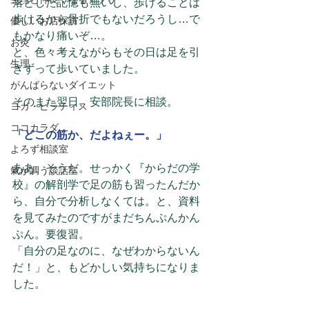
落とした記憶も無いし、歩けることは
歩けるから骨折でもないだろうし…で
優しいお店探訪
もかなり痛いぞ…。
お灸
と、色々考えながらもその日は足を引
生理
きずって歩いていました。
がんばらないダイエット
そのまた翌日、安部院長に相談。
ヨガ・ピラティス
ココカラダ
「どこの筋か、だよねぇー。」
よろず相談室
ああ、そうだ。せっかく『からだの学
氣が調う談話室
校』の解剖学で足の筋も習ったんだか
ら、自分で分析しなくては。と、資料
を見てみたのですがまだちんぷんかん
ぷん。要復習。
「自分の足なのに、なぜわからないん
だ！」と、もどかしい気持ちになりま
した。