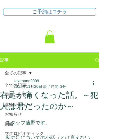
ご予約はコチラ
記事
全ての記事
kazenone2009
全ての記事
2017年11月20日
読了時間: 3分
右足が痛くなった話。～犯
季節とカラダ
人は君だったのか～
講座レビュー
お知らせ
スタッフ藤野です。
動画
マクロビオティック
私の足についての小話（とは言えない