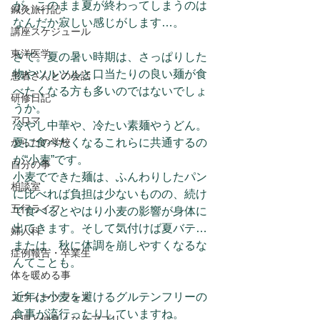
が、このまま夏が終わってしまうのは
鍼灸旅行記
なんだか寂しい感じがします…。
講座スケジュール
東洋医学
さて。夏の暑い時期は、さっぱりした
物やツルツルと口当たりの良い麺が食
患者さんとの会話
べたくなる方も多いのではないでしょ
研修日記
うか。
アロマ
冷やし中華や、冷たい素麺やうどん。
からだの学校
夏に食べたくなるこれらに共通するの
が“小麦”です。
自分の事
小麦でできた麺は、ふんわりしたパン
相談室
に比べれば負担は少ないものの、続け
五行ライフ
て食べるとやはり小麦の影響が身体に
出てきます。そして気付けば夏バテ…
婦人科
または、秋に体調を崩しやすくなるな
症例報告・卒業生
んてことも。
体を暖める事
近年は小麦を避けるグルテンフリーの
スウィーツフェス
食事が流行ったりしていますね。
生理と仲良くなるアプリ