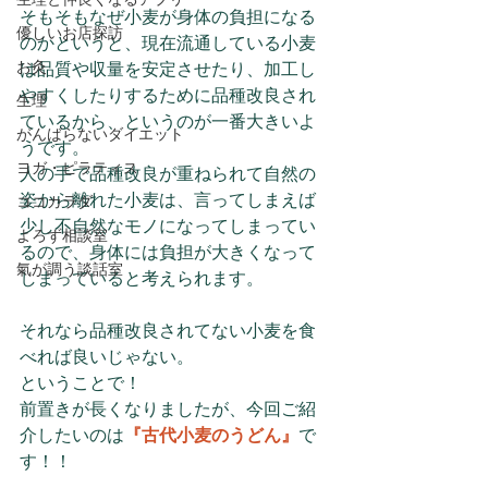
そもそもなぜ小麦が身体の負担になる
優しいお店探訪
のかというと、現在流通している小麦
お灸
は品質や収量を安定させたり、加工し
やすくしたりするために品種改良され
生理
ているから、というのが一番大きいよ
がんばらないダイエット
うです。
ヨガ・ピラティス
人の手で品種改良が重ねられて自然の
姿から離れた小麦は、言ってしまえば
ココカラダ
少し不自然なモノになってしまってい
よろず相談室
るので、身体には負担が大きくなって
氣が調う談話室
しまっていると考えられます。
それなら品種改良されてない小麦を食
べれば良いじゃない。
ということで！
前置きが長くなりましたが、今回ご紹
介したいのは
『古代小麦のうどん』
で
す！！