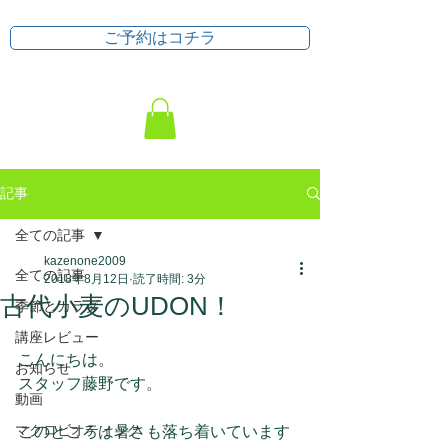
ご予約はコチラ
記事
全ての記事
kazenone2009
全ての記事
2018年8月12日
読了時間: 3分
古代小麦のUDON！
季節とカラダ
講座レビュー
こんにちは。
お知らせ
スタッフ藤野です。
動画
マクロビオティック
このところは暑さも落ち着いています