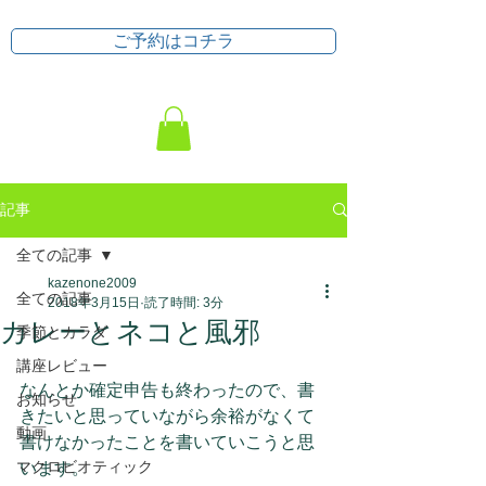
ご予約はコチラ
記事
全ての記事
kazenone2009
全ての記事
2018年3月15日
読了時間: 3分
カレーとネコと風邪
季節とカラダ
講座レビュー
なんとか確定申告も終わったので、書
お知らせ
きたいと思っていながら余裕がなくて
動画
書けなかったことを書いていこうと思
マクロビオティック
います。