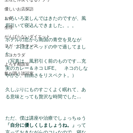
優しいお店探訪
お灸
いろいろ楽しんではきたのですが、風
邪引いて寝込んできました。。。
生理
がんばらないダイエット
ホテルの窓から南国の青空を見なが
ヨガ・ピラティス
ら、２日ほどベッドの中で過してまし
た。
ココカラダ
（写真は、風邪引く前のものです…充
よろず相談室
実のカレー＆ネコ LIFE。　ネコのしな
氣が調う談話室
やかさ、自由さをリスペクト。）
久しぶりにものすごくよく眠れて、あ
る意味とっても贅沢な時間でした…
ただ、僕は講座や治療でしょっちゅう
「自分に優しくしましょうね。」
って
言っておきながらのコレなので、寝な