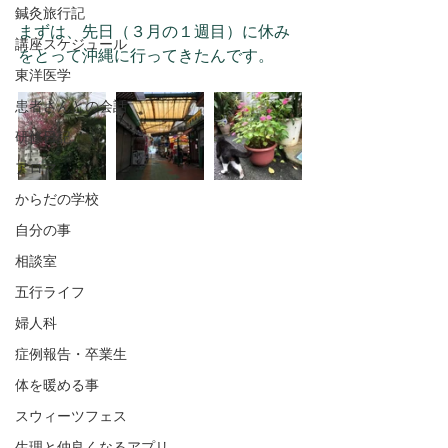
鍼灸旅行記
まずは、先日（３月の１週目）に休み
講座スケジュール
をとって沖縄に行ってきたんです。
東洋医学
患者さんとの会話
研修日記
アロマ
からだの学校
自分の事
相談室
五行ライフ
婦人科
症例報告・卒業生
体を暖める事
スウィーツフェス
生理と仲良くなるアプリ