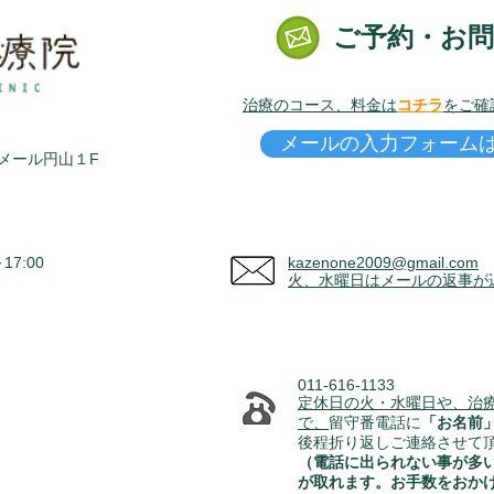
ご予約・お
治療のコース、料金は
コチラ
をご確
メールの入力フォーム
ラメール円山１F
7:00
kazenone2009@gmail.com
火、水曜日はメールの返事が
011-616-1133
定休日の火・水曜日や、治
で、
留守番電話に
「お名前
​後程折り返しご連絡させて
（電話に出られない事が多
が取れます。お手数をおか