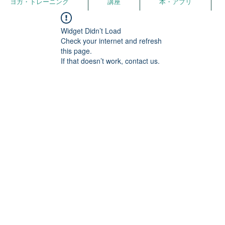
ヨガ・トレーニング
講座
本・アプリ
Widget Didn’t Load
Check your internet and refresh
this page.
If that doesn’t work, contact us.